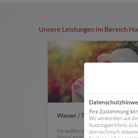
Unsere Leistungen im Bereich Ha
Datenschutzhinwe
Ihre Zustimmung könn
Wasser / Trinkwasser
Wir verwenden auf die
Nutzungserlebnis zu b
Sie wollen sicher sein, dass Ihr
den technisch notwend
Trinkwasser immer sauber ist oder