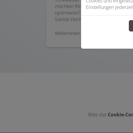
Cookies und eingesetz
möchten Ihren Wasserverbrauch
Einstellungen jederzei
optimieren? Dann sprechen Sie mit
Sanitär Hecht GmbH.
Weiterlesen
Bitte das
Cookie-Con