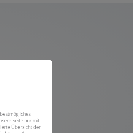
 bestmögliches
sere Seite nur mit
ierte Übersicht der