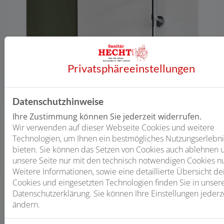
Privatsphäre­einstellungen
Wohltuend vielseitig: Duschkopf
Moderne Duschköpfe vereinen viele
sinnvolle Funktionen. Sie können
Datenschutzhinweise
zwischen verschiedenen Strahlarten
Ihre Zustimmung können Sie jederzeit widerrufen.
wählen – von sanftem Regen bis zu
Wir verwenden auf dieser Webseite Cookies und weitere
kräftiger Massage – oder mit einem
Technologien, um Ihnen ein bestmögliches Nutzungserlebni
LED-Duschkopf das wechselnde
bieten. Sie können das Setzen von Cookies auch ablehnen 
Farbenspiel von Licht und Wasser
unsere Seite nur mit den technisch notwendigen Cookies n
genießen.
Weitere Informationen, sowie eine detaillierte Übersicht de
Cookies und eingesetzten Technologien finden Sie in unser
Datenschutzerklärung. Sie können Ihre Einstellungen jederz
ändern.