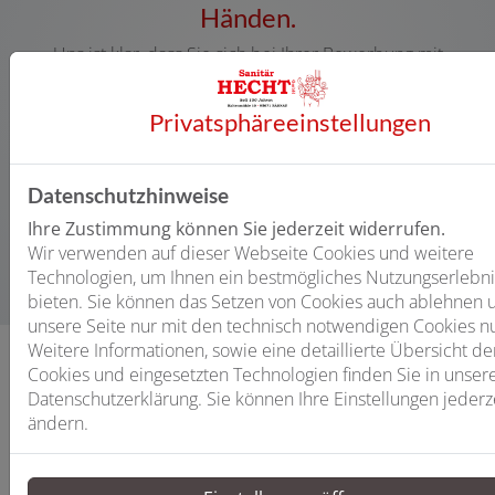
Händen.
Uns ist klar, dass Sie
sich bei Ihrer Bewerbung mit
großer Wahrscheinlichkeit in einem bestehenden
Arbeitsverhältnis befinden. Daher ist entsprechende
Privatsphäre­einstellungen
Diskretion selbstverständlich.
Wir freuen uns über kompetente Unterstützung in
unserem Team!
Datenschutzhinweise
Zum Bewerbungsformular
Ihre Zustimmung können Sie jederzeit widerrufen.
Wir verwenden auf dieser Webseite Cookies und weitere
Technologien, um Ihnen ein bestmögliches Nutzungserlebni
bieten. Sie können das Setzen von Cookies auch ablehnen 
unsere Seite nur mit den technisch notwendigen Cookies n
Weitere Informationen, sowie eine detaillierte Übersicht de
Cookies und eingesetzten Technologien finden Sie in unser
Datenschutzerklärung. Sie können Ihre Einstellungen jederz
ändern.