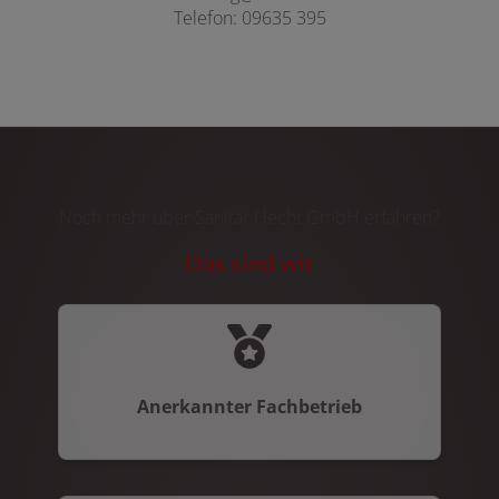
Telefon: 09635 395
Noch mehr über Sanitär Hecht GmbH erfahren?
Das sind wir
Anerkannter Fachbetrieb