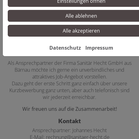
Einstellungen öffnen
Alle ablehnen
Alle akzeptieren
Liebe/r Bewerber/-in,
Datenschutz
Impressum
Interesse an einer neuen Herausforderung?
Als Ansprechpartner der Firma Sanitär Hecht GmbH aus
Bärnau möchte ich gerne ein unverbindliches und
attraktives Job-Angebot vorstellen.
Dazu geht der erste Schritt ganz einfach über unsere
Kurzbewerbung ganz unten, aber auch telefonisch sind
wir jederzeit erreichbar.
Wir freuen uns auf die Zusammenarbeit!
Kontakt
Ansprechpartner: Johannes Hecht
E-Mail: rechnung@sanitaer-hecht.de